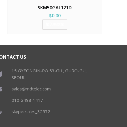
SKM50GAL121D
$
0.00
加入购物车
ONTACT US
15 GYEONGIN-RO 53-GIL, GURO-GU,
SEOUL
sales@mdtelec.com
010-2498-1417
skype: sales_32572