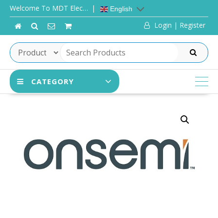
Skip
Welcome To MDT Elec…
English
to
Login | Register
content
SEARCH
CATEGORY