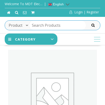
Skip
Welcome To MDT Elec…
English
to
Login | Register
content
SEARCH
CATEGORY