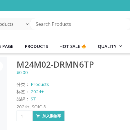
 PAGE
PRODUCTS
HOT SALE
QUALITY
M24M02-DRMN6TP
$
0.00
分类：
Products
标签：
2024+
品牌：
ST
2024+, SOIC-8
M24M02-
加入购物车
DRMN6TP
数