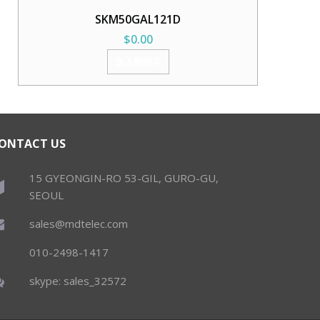
SKM50GAL121D
$
0.00
加入购物车
ONTACT US
15 GYEONGIN-RO 53-GIL, GURO-GU,
SEOUL
sales@mdtelec.com
010-2498-1417
skype: sales_32572