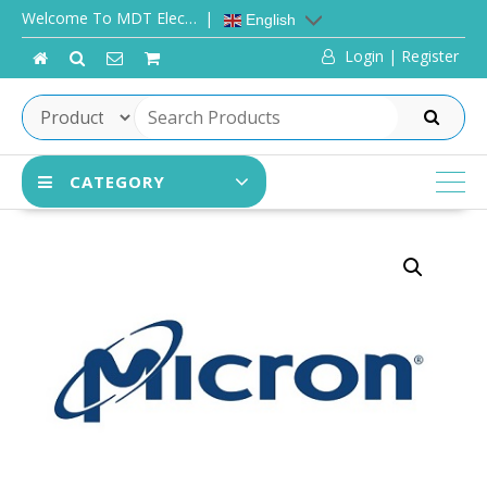
Skip
Welcome To MDT Elec…
English
to
Login | Register
content
SEARCH
CATEGORY