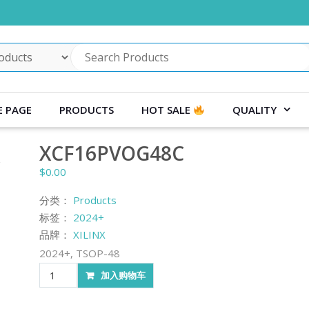
 PAGE
PRODUCTS
HOT SALE
QUALITY
XCF16PVOG48C
$
0.00
分类：
Products
标签：
2024+
品牌：
XILINX
2024+, TSOP-48
XCF16PVOG48C
加入购物车
数
量