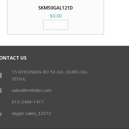
SKM50GAL121D
$
0.00
加入购物车
ONTACT US
15 GYEONGIN-RO 53-GIL, GURO-GU,
SEOUL
sales@mdtelec.com
010-2498-1417
skype: sales_32572