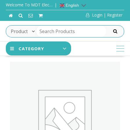
Skip
Welcome To MDT Elec…
English
to
Login | Register
content
SEARCH
CATEGORY